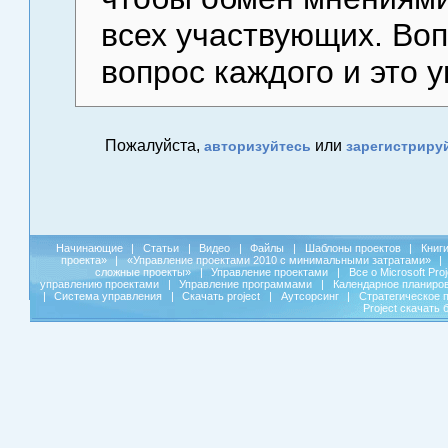
всех участвующих. Воп
вопрос каждого и это 
Пожалуйста,
или
авторизуйтесь
зарегистриру
Начинающие
|
Статьи
|
Видео
|
Файлы
|
Шаблоны проектов
|
Книг
проекта»
|
«Управление проектами 2010 с минимальными затратами»
|
сложные проекты»
|
Управление проектами
|
Все о Microsoft Pro
управлению проектами
|
Управление программами
|
Календарное планиро
|
Система управления
|
Скачать project
|
Аутсорсинг
|
Стратегическое 
Project скачать 