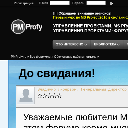
E-Mail
Пароль
Регистрация
!!!! Обращаем внимание регионов!
Первый курс по MS Project 2010 в он-лайн
УПРАВЛЕНИЕ ПРОЕКТАМИ. MS P
УПРАВЛЕНИЯ ПРОЕКТАМИ: ФОРУ
ЭТО ИНТЕРЕСНО
БИБЛИОТЕКА
PMProfy.ru
»
Все формумы
»
Обсуждение работы портала
»
До свидания!
Владимир Либерзон, Генеральный директор
Уважаемые любители MS P
этом форуме кроме мно