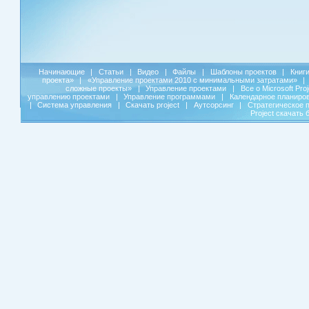
Начинающие
|
Статьи
|
Видео
|
Файлы
|
Шаблоны проектов
|
Книг
проекта»
|
«Управление проектами 2010 с минимальными затратами»
|
сложные проекты»
|
Управление проектами
|
Все о Microsoft Pro
управлению проектами
|
Управление программами
|
Календарное планиро
|
Система управления
|
Скачать project
|
Аутсорсинг
|
Стратегическое 
Project скачать 