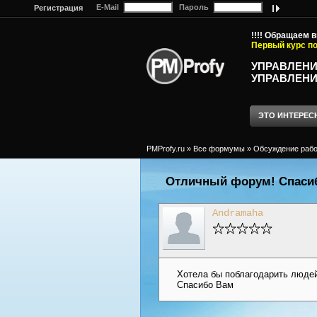
E-Mail
Пароль
Регистрация
!!!! Обращаем 
Первый курс по
УПРАВЛЕНИ
УПРАВЛЕНИ
ЭТО ИНТЕРЕС
PMProfy.ru
»
Все формумы
»
Обсуждение рабо
Отличный форум! Спаси
Andramaha
Хотела бы поблагодарить людей 
Спасибо Вам