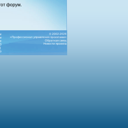
от форум.
м
© 2002-2026
«Профессионал управления проектами»
и
Обратная связь
е
Новости проекта
0
|
о