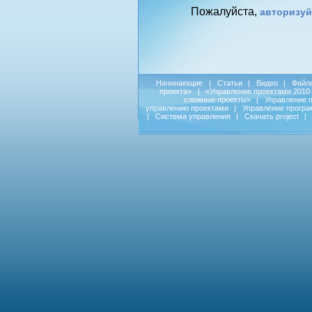
Пожалуйста,
авторизуй
Начинающие
|
Статьи
|
Видео
|
Файл
проекта»
|
«Управление проектами 2010
сложные проекты»
|
Управление 
управлению проектами
|
Управление прогр
|
Система управления
|
Скачать project
|