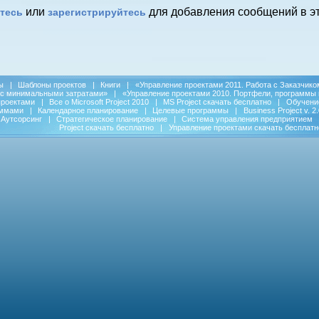
или
для добавления сообщений в эт
тесь
зарегистрируйтесь
ы
|
Шаблоны проектов
|
Книги
|
«Управление проектами 2011. Работа с Заказчико
 с минимальными затратами»
|
«Управление проектами 2010. Портфели, программы 
проектами
|
Все о Microsoft Project 2010
|
MS Project скачать бесплатно
|
Обучени
аммами
|
Календарное планирование
|
Целевые программы
|
Business Project v. 2.
Аутсорсинг
|
Стратегическое планирование
|
Система управления предприятием
Project скачать бесплатно
|
Управление проектами скачать бесплатн