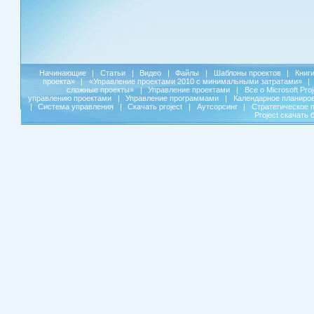
Начинающие
|
Статьи
|
Видео
|
Файлы
|
Шаблоны проектов
|
Книг
проекта»
|
«Управление проектами 2010 с минимальными затратами»
|
сложные проекты»
|
Управление проектами
|
Все о Microsoft Pro
управлению проектами
|
Управление программами
|
Календарное планиро
|
Система управления
|
Скачать project
|
Аутсорсинг
|
Стратегическое 
Project скачать 