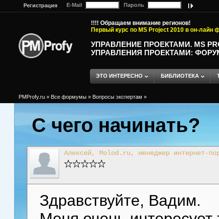
E-Mail
Пароль
Регистрация
!!!! Обращаем внимание регионов!
Первый курс по MS Project 2010 в он-лайн
УПРАВЛЕНИЕ ПРОЕКТАМИ. MS P
УПРАВЛЕНИЯ ПРОЕКТАМИ: ФОРУ
ЭТО ИНТЕРЕСНО
БИБЛИОТЕКА
PMProfy.ru
»
Все формумы
»
Вопросы экспертам
»
С чего начинать?
Алексей, Molod.ru, менеджер интернет-по
Здравствуйте, Вадим.
Меня очень интересует 