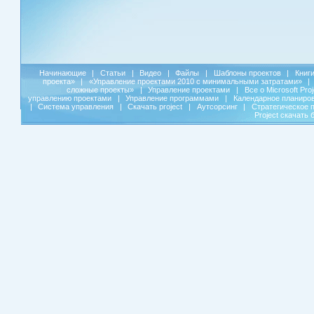
Начинающие
|
Статьи
|
Видео
|
Файлы
|
Шаблоны проектов
|
Книг
проекта»
|
«Управление проектами 2010 с минимальными затратами»
|
сложные проекты»
|
Управление проектами
|
Все о Microsoft Pro
управлению проектами
|
Управление программами
|
Календарное планиро
|
Система управления
|
Скачать project
|
Аутсорсинг
|
Стратегическое 
Project скачать 