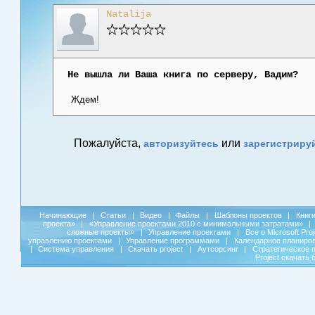
Natalija
Не вышла ли Ваша книга по серверу, Вадим?
Ждем!
Пожалуйста,
или
авторизуйтесь
зарегистриру
Начинающие
|
Статьи
|
Видео
|
Файлы
|
Шаблоны проектов
|
Книг
проекта»
|
«Управление проектами 2010 с минимальными затратами»
|
сложные проекты»
|
Управление проектами
|
Все о Microsoft Pro
управлению проектами
|
Управление программами
|
Календарное планиро
|
Система управления
|
Скачать project
|
Аутсорсинг
|
Стратегическое 
Project скачать 