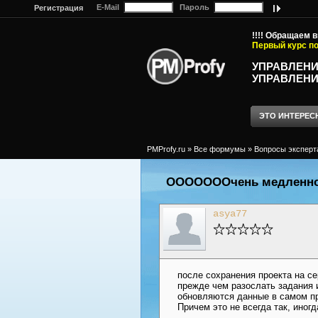
E-Mail
Пароль
Регистрация
!!!! Обращаем 
Первый курс по
УПРАВЛЕНИ
УПРАВЛЕНИ
ЭТО ИНТЕРЕС
PMProfy.ru
»
Все формумы
»
Вопросы эксперт
ОООООООчень медленно о
asya77
после сохранения проекта на се
прежде чем разослать задания 
обновляются данные в самом про
Причем это не всегда так, иногд