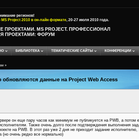
внимание регионов!
 MS Project 2010 в он-лайн формате
, 20-27 июля 2010 года.
Е ПРОЕКТАМИ. MS PROJECT. ПРОФЕССИОНАЛ
Я ПРОЕКТАМИ: ФОРУМ
НО
БИБЛИОТЕКА
ТЕМАТИЧЕСКИЕ САЙТЫ
КОНФЕРЕНЦИИ
ам
»
бновляются данные на Project Web Access
рвере он еще пару часов как минимум не публикуется на PWB, а потом 
исполнителям. Также очень долго после подтверждения выполнения зад
екте на PWB. В этот раз уже 2 дня не приходит задание исполнителю, х
а (но очень редко все нормально)