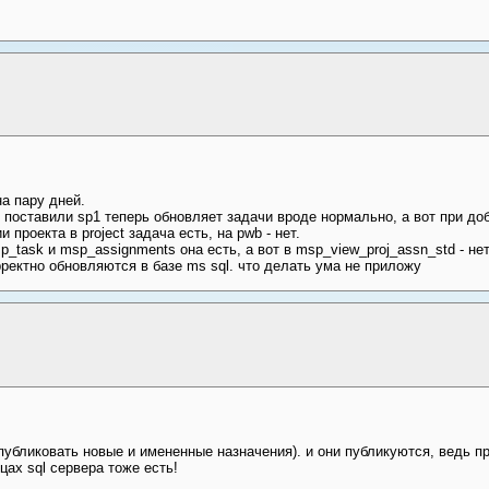
а пару дней.
поставили sp1 теперь обновляет задачи вроде нормально, а вот при доб
 проекта в project задача есть, на pwb - нет.
_task и msp_assignments она есть, а вот в msp_view_proj_assn_std - нет
ректно обновляются в базе ms sql. что делать ума не приложу
публиковать новые и имененные назначения). и они публикуются, ведь п
цах sql сервера тоже есть!