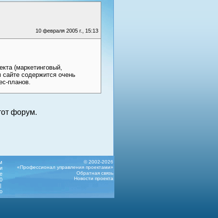
10 февраля 2005 г., 15:13
екта (маркетинговый,
м сайте содержится очень
ес-планов.
от форум.
м
© 2002-2026
«Профессионал управления проектами»
и
Обратная связь
е
Новости проекта
0
|
о