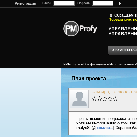
E-Mail
Пароль
Регистрация
!!!! Обращаем 
Первый курс по
УПРАВЛЕНИ
УПРАВЛЕНИ
ЭТО ИНТЕРЕС
PMProfy.ru
»
Все формумы
»
Использование MS
План проекта
Эльвира, Основа-гр
Прошу помощи - подскажите, пож
хотя бы информацию о том, как
mulya82@[
] Заранее б
ссылка...