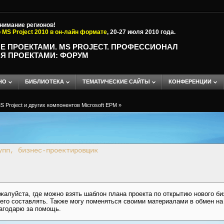
внимание регионов!
 MS Project 2010 в он-лайн формате
, 20-27 июля 2010 года.
Е ПРОЕКТАМИ. MS PROJECT. ПРОФЕССИОНАЛ
Я ПРОЕКТАМИ: ФОРУМ
НО
БИБЛИОТЕКА
ТЕМАТИЧЕСКИЕ САЙТЫ
КОНФЕРЕНЦИИ
 Project и других компонентов Microsoft EPM
»
упп, бизнес-проектировщик
алуйста, где можно взять шаблон плана проекта по открытию нового биз
 его составлять. Также могу поменяться своими материалами в обмен н
лагодарю за помощь.