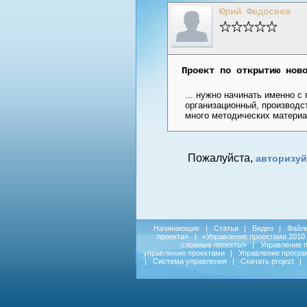
Юрий Федосеев
Проект по открытию нов
... нужно начинать именно с
организационный, производс
много методических материа
Пожалуйста,
авторизуй
Начинающие
|
Статьи
|
Видео
|
Файл
проекта»
|
«Управление проектами 2010
сложные проекты»
|
Управление 
управлению проектами
|
Управление прогр
|
Система управления
|
Скачать project
|