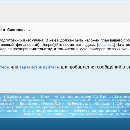
ого бизнеса...
 подготовки бизнес-плана. В нем и должен быть изложен план вашего про
твенный, финансовый). Попробуйте посмотреть здесь: [
] На это
ссылка...
лов по предпринимательству, в том числе и куча примеров готовых бизн
или
для добавления сообщений в эт
тесь
зарегистрируйтесь
ы
|
Шаблоны проектов
|
Книги
|
«Управление проектами 2011. Работа с Заказчико
 с минимальными затратами»
|
«Управление проектами 2010. Портфели, программы 
проектами
|
Все о Microsoft Project 2010
|
MS Project скачать бесплатно
|
Обучени
аммами
|
Календарное планирование
|
Целевые программы
|
Business Project v. 2.
Аутсорсинг
|
Стратегическое планирование
|
Система управления предприятием
Project скачать бесплатно
|
Управление проектами скачать бесплатн