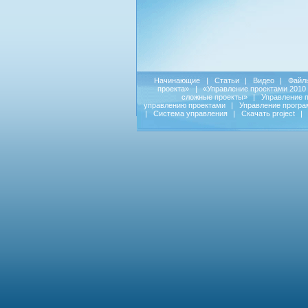
Начинающие
|
Статьи
|
Видео
|
Файл
проекта»
|
«Управление проектами 2010
сложные проекты»
|
Управление 
управлению проектами
|
Управление прогр
|
Система управления
|
Скачать project
|