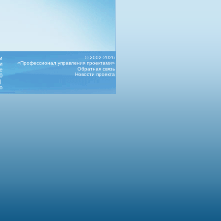
м
© 2002-2026
«Профессионал управления проектами»
и
Обратная связь
е
Новости проекта
0
|
о