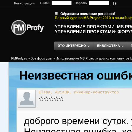
E-Mail
Пароль
Регистрация
!!!! Обращаем внимание регионов!
Первый курс по MS Project 2010 в он-лайн
УПРАВЛЕНИЕ ПРОЕКТАМИ. MS P
УПРАВЛЕНИЯ ПРОЕКТАМИ: ФОРУ
ЭТО ИНТЕРЕСНО
БИБЛИОТЕКА
PMProfy.ru
»
Все формумы
»
Использование MS Project и других компонентов M
Неизвестная ошиб
Elena, AviaOK, инженер-конструктор
доброго времени суток. 
Неизвестная ошибка, хо