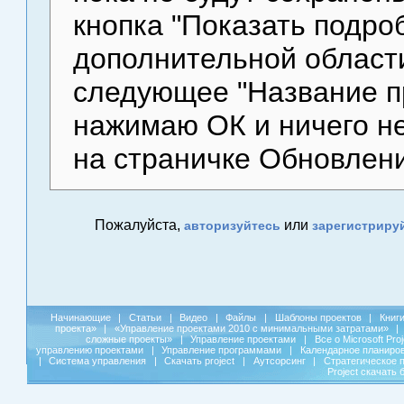
кнопка "Показать подро
дополнительной област
следующее "Название п
нажимаю ОК и ничего не
на страничке Обновлен
Пожалуйста,
или
авторизуйтесь
зарегистриру
Начинающие
|
Статьи
|
Видео
|
Файлы
|
Шаблоны проектов
|
Книг
проекта»
|
«Управление проектами 2010 с минимальными затратами»
|
сложные проекты»
|
Управление проектами
|
Все о Microsoft Pro
управлению проектами
|
Управление программами
|
Календарное планиро
|
Система управления
|
Скачать project
|
Аутсорсинг
|
Стратегическое 
Project скачать 