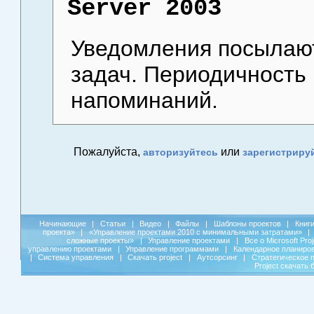
Server 2003
Уведомления посылают
задач. Периодичность 
напоминаний.
Пожалуйста,
или
авторизуйтесь
зарегистриру
Начинающие
|
Статьи
|
Видео
|
Файлы
|
Шаблоны проектов
|
Книг
проекта»
|
«Управление проектами 2010 с минимальными затратами»
|
сложные проекты»
|
Управление проектами
|
Все о Microsoft Pro
управлению проектами
|
Управление программами
|
Календарное планиро
|
Система управления
|
Скачать project
|
Аутсорсинг
|
Стратегическое 
Project скачать 