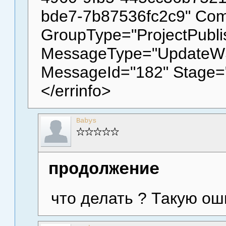
bde7-7b87536fc2c9" C
GroupType="ProjectPubli
MessageType="UpdateW
MessageId="182" Stage="
</errinfo>
Babys
продолжение
что делать ? Такую оши