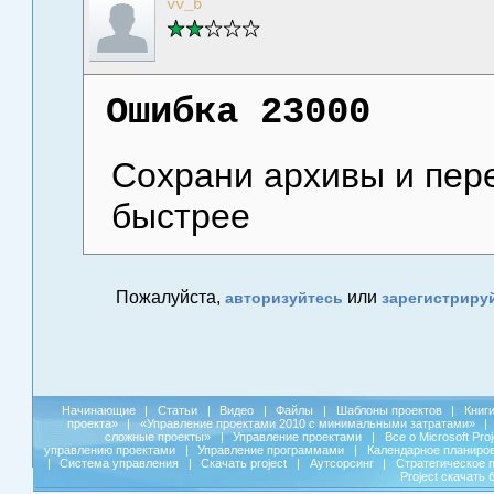
vv_b
Ошибка 23000
Сохрани архивы и переу
быстрее
Пожалуйста,
или
авторизуйтесь
зарегистриру
Начинающие
|
Статьи
|
Видео
|
Файлы
|
Шаблоны проектов
|
Книг
проекта»
|
«Управление проектами 2010 с минимальными затратами»
|
сложные проекты»
|
Управление проектами
|
Все о Microsoft Pro
управлению проектами
|
Управление программами
|
Календарное планиро
|
Система управления
|
Скачать project
|
Аутсорсинг
|
Стратегическое 
Project скачать 