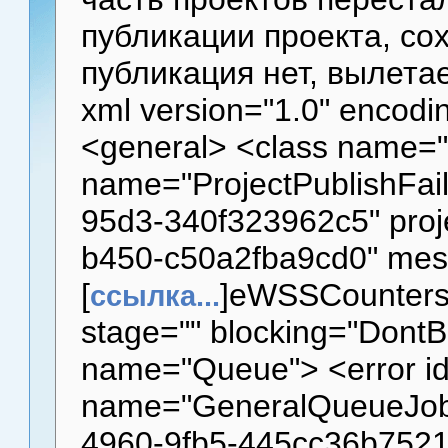
публикации проекта, сох
публикация нет, вылетае
xml version="1.0" encodin
<general> <class name="
name="ProjectPublishFai
95d3-340f323962c5" proj
b450-c50a2fba9cd0" mes
[
]eWSSCounters
ссылка...
stage="" blocking="DontB
name="Queue"> <error i
name="GeneralQueueJobF
4960-9fb5-445cc36b7521