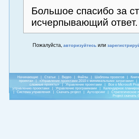
Большое спасибо за с
исчерпывающий ответ.
Пожалуйста,
или
авторизуйтесь
зарегистриру
Начинающие
|
Статьи
|
Видео
|
Файлы
|
Шаблоны проектов
|
Книг
проекта»
|
«Управление проектами 2010 с минимальными затратами»
|
сложные проекты»
|
Управление проектами
|
Все о Microsoft Pro
управлению проектами
|
Управление программами
|
Календарное планиро
|
Система управления
|
Скачать project
|
Аутсорсинг
|
Стратегическое 
Project скачать 