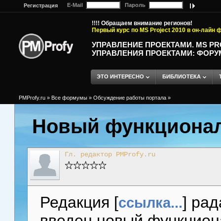
E-Mail
Пароль
Регистрация
!!!! Обращаем внимание регионов!
Первый курс по MS Project 2010 в он-лайн
УПРАВЛЕНИЕ ПРОЕКТАМИ. MS P
УПРАВЛЕНИЯ ПРОЕКТАМИ: ФОРУ
ЭТО ИНТЕРЕСНО
БИБЛИОТЕКА
PMProfy.ru
»
Все формумы
»
Обсуждение работы портала
»
Новый функционал
Гл. редактор PMProfy.ru
Редакция [
] ра
ссылка...
введен новый функциона