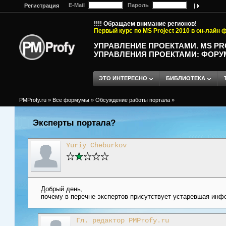
E-Mail
Пароль
Регистрация
!!!! Обращаем внимание регионов!
Первый курс по MS Project 2010 в он-лайн
УПРАВЛЕНИЕ ПРОЕКТАМИ. MS P
УПРАВЛЕНИЯ ПРОЕКТАМИ: ФОРУ
ЭТО ИНТЕРЕСНО
БИБЛИОТЕКА
PMProfy.ru
»
Все формумы
»
Обсуждение работы портала
»
Эксперты портала?
Yuriy Cheburkov
Добрый день,
почему в перечне экспертов присутствует устаревшая инф
Гл. редактор PMProfy.ru