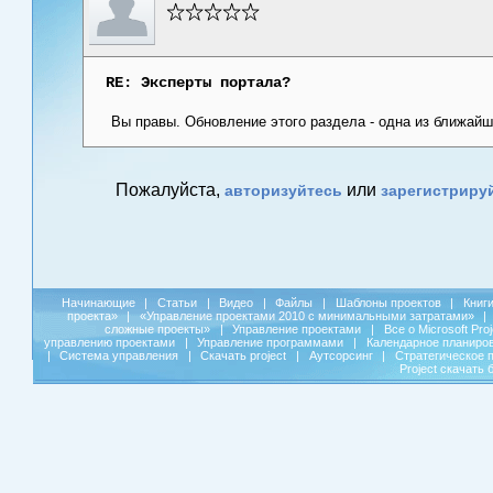
RE: Эксперты портала?
Вы правы. Обновление этого раздела - одна из ближайш
Пожалуйста,
или
авторизуйтесь
зарегистриру
Начинающие
|
Статьи
|
Видео
|
Файлы
|
Шаблоны проектов
|
Книг
проекта»
|
«Управление проектами 2010 с минимальными затратами»
|
сложные проекты»
|
Управление проектами
|
Все о Microsoft Pro
управлению проектами
|
Управление программами
|
Календарное планиро
|
Система управления
|
Скачать project
|
Аутсорсинг
|
Стратегическое 
Project скачать 