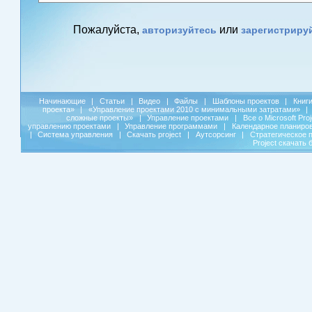
Пожалуйста,
или
авторизуйтесь
зарегистриру
Начинающие
|
Статьи
|
Видео
|
Файлы
|
Шаблоны проектов
|
Книг
проекта»
|
«Управление проектами 2010 с минимальными затратами»
|
сложные проекты»
|
Управление проектами
|
Все о Microsoft Pro
управлению проектами
|
Управление программами
|
Календарное планиро
|
Система управления
|
Скачать project
|
Аутсорсинг
|
Стратегическое 
Project скачать 