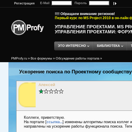
E-Mail
Пароль
Регистрация
!!!! Обращаем внимание регионов!
Первый курс по MS Project 2010 в он-лайн
УПРАВЛЕНИЕ ПРОЕКТАМИ. MS P
УПРАВЛЕНИЯ ПРОЕКТАМИ: ФОРУ
ЭТО ИНТЕРЕСНО
БИБЛИОТЕКА
PMProfy.ru
»
Все формумы
»
Обсуждение работы портала
»
Ускорение поиска по Проектному сообществу
Алексей
Коллеги, приветствую.
На портале [
] изменены алгоритмы поиска коллег 
ссылка...
направлены на ускорение работы функционала поиска. Тепе