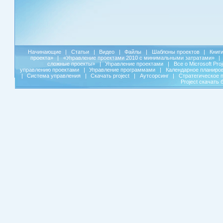
Начинающие
|
Статьи
|
Видео
|
Файлы
|
Шаблоны проектов
|
Книг
проекта»
|
«Управление проектами 2010 с минимальными затратами»
|
сложные проекты»
|
Управление проектами
|
Все о Microsoft Pro
управлению проектами
|
Управление программами
|
Календарное планиро
|
Система управления
|
Скачать project
|
Аутсорсинг
|
Стратегическое 
Project скачать 