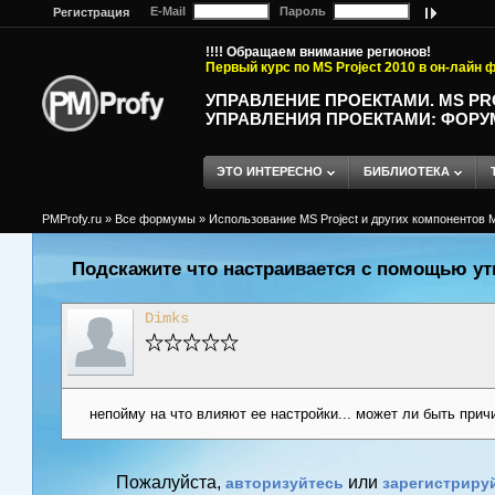
E-Mail
Пароль
Регистрация
!!!! Обращаем внимание регионов!
Первый курс по MS Project 2010 в он-лайн
УПРАВЛЕНИЕ ПРОЕКТАМИ. MS P
УПРАВЛЕНИЯ ПРОЕКТАМИ: ФОРУ
ЭТО ИНТЕРЕСНО
БИБЛИОТЕКА
PMProfy.ru
»
Все формумы
»
Использование MS Project и других компонентов M
Подскажите что настраивается с помощью у
Dimks
непойму на что влияют ее настройки... может ли быть пр
Пожалуйста,
или
авторизуйтесь
зарегистриру