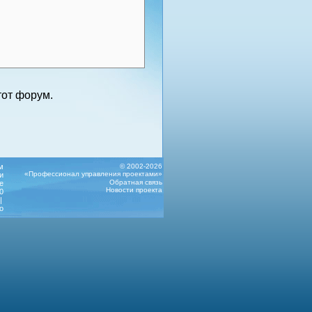
от форум.
м
© 2002-2026
«Профессионал управления проектами»
и
Обратная связь
е
Новости проекта
0
|
о