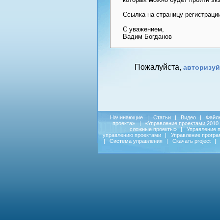
Ссылка на страницу регистрации
С уважением,
Вадим Богданов
Пожалуйста,
авторизуй
Начинающие
|
Статьи
|
Видео
|
Файл
проекта»
|
«Управление проектами 2010
сложные проекты»
|
Управление 
управлению проектами
|
Управление прогр
|
Система управления
|
Скачать project
|