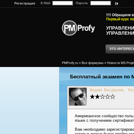
E-Mail
Пароль
Регистрация
!!!! Обращаем 
Первый курс по
УПРАВЛЕНИ
УПРАВЛЕНИ
ЭТО ИНТЕРЕС
PMProfy.ru
»
Все формумы
»
Новости MS Proje
Бесплатный экзамен по M
Вадим Богданов, Mi
Американское сообщество пользо
языке с получением сертификат
Вам необходимо зарегистрирова
которых можно будет пройти экз