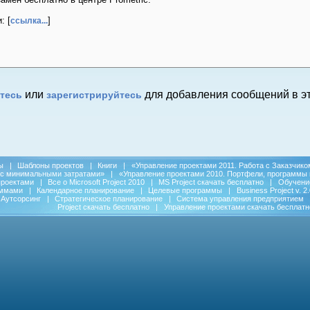
: [
]
ссылка...
или
для добавления сообщений в эт
тесь
зарегистрируйтесь
ы
|
Шаблоны проектов
|
Книги
|
«Управление проектами 2011. Работа с Заказчико
 с минимальными затратами»
|
«Управление проектами 2010. Портфели, программы 
проектами
|
Все о Microsoft Project 2010
|
MS Project скачать бесплатно
|
Обучени
аммами
|
Календарное планирование
|
Целевые программы
|
Business Project v. 2.
Аутсорсинг
|
Стратегическое планирование
|
Система управления предприятием
Project скачать бесплатно
|
Управление проектами скачать бесплатн