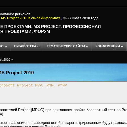
внимание регионов!
 MS Project 2010 в он-лайн формате
, 20-27 июля 2010 года.
Е ПРОЕКТАМИ. MS PROJECT. ПРОФЕССИОНАЛ
Я ПРОЕКТАМИ: ФОРУМ
НО
БИБЛИОТЕКА
ТЕМАТИЧЕСКИЕ САЙТЫ
КОНФЕРЕНЦИИ
ct 2010
»
S Project 2010
crosoft Project MVP, PMP, PfMP
вателей Project (MPUG) при приглашает пройти бесплатный тест по Proj
а).
ться на экзамен, в середине октября зарегистрированным будут разос
амен бесплатно в центре Prometric.