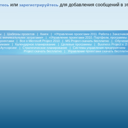
или
для добавления сообщений в эт
тесь
зарегистрируйтесь
ы
|
Шаблоны проектов
|
Книги
|
«Управление проектами 2011. Работа с Заказчико
 с минимальными затратами»
|
«Управление проектами 2010. Портфели, программы 
проектами
|
Все о Microsoft Project 2010
|
MS Project скачать бесплатно
|
Обучени
аммами
|
Календарное планирование
|
Целевые программы
|
Business Project v. 2.
Аутсорсинг
|
Стратегическое планирование
|
Система управления предприятием
Project скачать бесплатно
|
Управление проектами скачать бесплатн