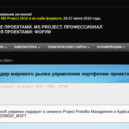
внимание регионов!
 MS Project 2010 в он-лайн формате
, 20-27 июля 2010 года.
Е ПРОЕКТАМИ. MS PROJECT. ПРОФЕССИОНАЛ
Я ПРОЕКТАМИ: ФОРУМ
НО
БИБЛИОТЕКА
ТЕМАТИЧЕСКИЕ САЙТЫ
КОНФЕРЕНЦИИ
ct 2010
»
 лидер мирового рынка управления портфелем проекто
crosoft Project MVP, PMP, PfMP
oft уверенно лидирует в сегменте Project Portoflio Management и Applica
]225802E_MSFT .