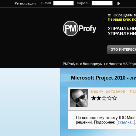
E-Mail
Пароль
Регистрация
!!!! Обращаем 
Первый курс по
УПРАВЛЕНИ
УПРАВЛЕНИ
ЭТО ИНТЕРЕС
PMProfy.ru
»
Все формумы
»
Новости MS Proje
Microsoft Project 2010 -
Вадим Богданов, Mi
По последнему отчету IDC Micros
решений. Подробнее: [
ссылка...