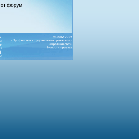
от форум.
м
© 2002-2026
«Профессионал управления проектами»
и
Обратная связь
е
Новости проекта
0
|
о