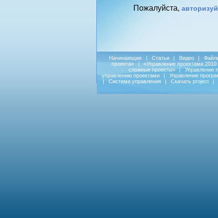
Пожалуйста,
авторизуй
Начинающие
|
Статьи
|
Видео
|
Файл
проекта»
|
«Управление проектами 2010
сложные проекты»
|
Управление 
управлению проектами
|
Управление прогр
|
Система управления
|
Скачать project
|