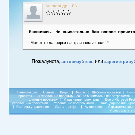
Александр, PG
Извиняюсь. Не внимательно Ваш вопрос прочита
Может тогда, через настраиваемые поля?!
Пожалуйста,
или
авторизуйтесь
зарегистриру
Начинающие
|
Статьи
|
Видео
|
Файлы
|
Шаблоны проектов
|
Книг
проекта»
|
«Управление проектами 2010 с минимальными затратами»
|
сложные проекты»
|
Управление проектами
|
Все о Microsoft Pro
управлению проектами
|
Управление программами
|
Календарное планиро
|
Система управления
|
Скачать project
|
Аутсорсинг
|
Стратегическое 
Project скачать 