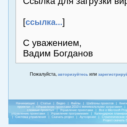
Ссылка для загрузки в
[
]
ссылка...
С уважением,
Вадим Богданов
Пожалуйста,
или
авторизуйтесь
зарегистриру
Начинающие
|
Статьи
|
Видео
|
Файлы
|
Шаблоны проектов
|
Книг
проекта»
|
«Управление проектами 2010 с минимальными затратами»
|
сложные проекты»
|
Управление проектами
|
Все о Microsoft Pro
управлению проектами
|
Управление программами
|
Календарное планиро
|
Система управления
|
Скачать project
|
Аутсорсинг
|
Стратегическое 
Project скачать 