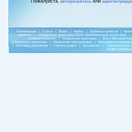
Пожалуйста,
или
авторизуйтесь
зарегистриру
Начинающие
|
Статьи
|
Видео
|
Файлы
|
Шаблоны проектов
|
Книг
проекта»
|
«Управление проектами 2010 с минимальными затратами»
|
сложные проекты»
|
Управление проектами
|
Все о Microsoft Pro
управлению проектами
|
Управление программами
|
Календарное планиро
|
Система управления
|
Скачать project
|
Аутсорсинг
|
Стратегическое 
Project скачать 