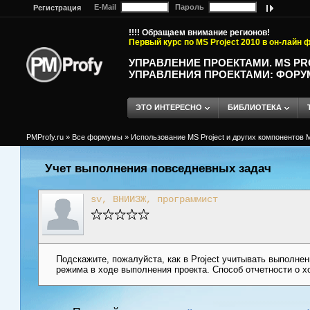
E-Mail
Пароль
Регистрация
!!!! Обращаем внимание регионов!
Первый курс по MS Project 2010 в он-лайн
УПРАВЛЕНИЕ ПРОЕКТАМИ. MS P
УПРАВЛЕНИЯ ПРОЕКТАМИ: ФОРУ
ЭТО ИНТЕРЕСНО
БИБЛИОТЕКА
PMProfy.ru
»
Все формумы
»
Использование MS Project и других компонентов M
Учет выполнения повседневных задач
sv, ВНИИЗЖ, программист
Подскажите, пожалуйста, как в Project учитывать выполнен
режима в ходе выполнения проекта. Способ отчетности о х