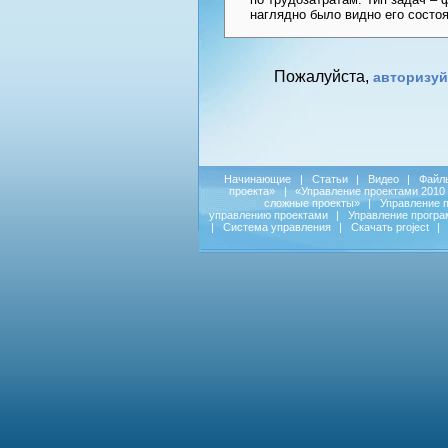
наглядно было видно его состоя
Пожалуйста,
авторизуй
Начинающие
|
Статьи
|
Видео
|
Файл
проекта»
|
«Управление проектами 2010
сложные проекты»
|
Управление 
управлению проектами
|
Управление прогр
|
Система управления
|
Скачать project
|