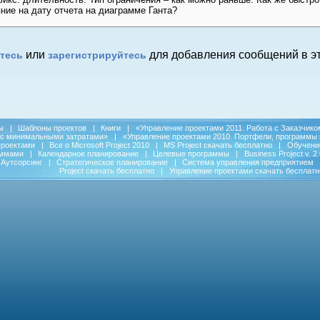
ние на дату отчета на диаграмме Ганта?
или
для добавления сообщений в эт
тесь
зарегистрируйтесь
ы
|
Шаблоны проектов
|
Книги
|
«Управление проектами 2011. Работа с Заказчико
 с минимальными затратами»
|
«Управление проектами 2010. Портфели, программы 
проектами
|
Все о Microsoft Project 2010
|
MS Project скачать бесплатно
|
Обучени
аммами
|
Календарное планирование
|
Целевые программы
|
Business Project v. 2.
Аутсорсинг
|
Стратегическое планирование
|
Система управления предприятием
Project скачать бесплатно
|
Управление проектами скачать бесплатн