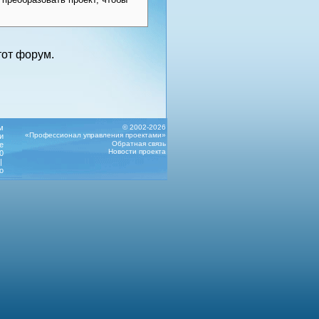
от форум.
м
© 2002-2026
«Профессионал управления проектами»
и
Обратная связь
е
Новости проекта
0
|
о