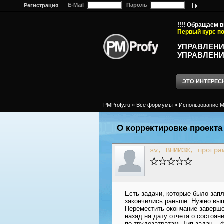
E-Mail
Пароль
Регистрация
!!!! Обращаем 
Первый курс по
УПРАВЛЕНИ
УПРАВЛЕНИ
ЭТО ИНТЕРЕС
PMProfy.ru
»
Все формумы
»
Использование MS
О корректировке проекта
sv, ВНИИЗЖ, програ
Есть задачи, которые было запл
закончились раньше. Нужно вып
Переместить окончание заверше
назад на дату отчета о состоян
по трудозатратам. Тип задач – 