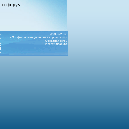
от форум.
м
© 2002-2026
«Профессионал управления проектами»
и
Обратная связь
е
Новости проекта
0
|
о