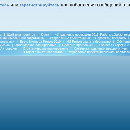
или
для добавления сообщений в эт
тесь
зарегистрируйтесь
ы
|
Шаблоны проектов
|
Книги
|
«Управление проектами 2011. Работа с Заказчико
 с минимальными затратами»
|
«Управление проектами 2010. Портфели, программы 
проектами
|
Все о Microsoft Project 2010
|
MS Project скачать бесплатно
|
Обучени
аммами
|
Календарное планирование
|
Целевые программы
|
Business Project v. 2.
Аутсорсинг
|
Стратегическое планирование
|
Система управления предприятием
Project скачать бесплатно
|
Управление проектами скачать бесплатн