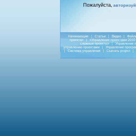
Пожалуйста,
авторизуй
Начинающие
|
Статьи
|
Видео
|
Файл
проекта»
|
«Управление проектами 2010
сложные проекты»
|
Управление 
управлению проектами
|
Управление прогр
|
Система управления
|
Скачать project
|