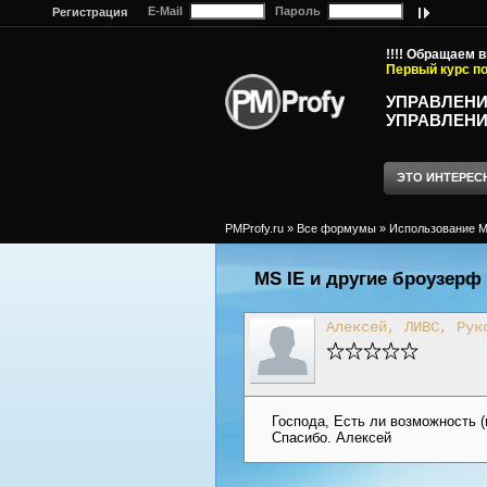
E-Mail
Пароль
Регистрация
!!!! Обращаем 
Первый курс по
УПРАВЛЕНИ
УПРАВЛЕНИ
ЭТО ИНТЕРЕС
PMProfy.ru
»
Все формумы
»
Использование MS
MS IE и другие броузерф
Алексей, ЛИВС, Рук
Господа, Есть ли возможность (и
Спасибо. Алексей