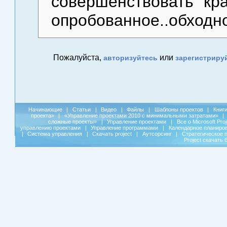
совершенствовать "кра
опробованное..обходн
Пожалуйста,
или
авторизуйтесь
зарегистриру
Начинающие
|
Статьи
|
Видео
|
Файлы
|
Шаблоны проектов
|
Книг
проекта»
|
«Управление проектами 2010 с минимальными затратами»
|
сложные проекты»
|
Управление проектами
|
Все о Microsoft Pro
управлению проектами
|
Управление программами
|
Календарное планиро
|
Система управления
|
Скачать project
|
Аутсорсинг
|
Стратегическое 
Project скачать 