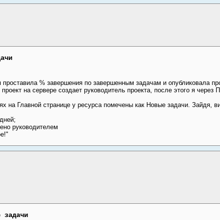
дачи
я проставила % завершения по завершенным задачам и опубликовала пр
проект на сервере создает руководитель проекта, после этого я через
ях на Главной странице у ресурса помечены как Новые задачи. Зайдя, в
дней;
лено руководителем
е!"
е задачи