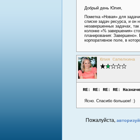
Добрый день Юлия,
Пометка «Новая» для задачи 
списке задач ресурса, и он 
незавершенных задачах, так
колонке «% завершения» сто
планирования: Завершено». 
корпоративное поле, в кото
Юлия Сапелкина
RE: RE: RE: RE: Назнач
Ясно. Спасибо большое! :)
Пожалуйста,
авторизуй