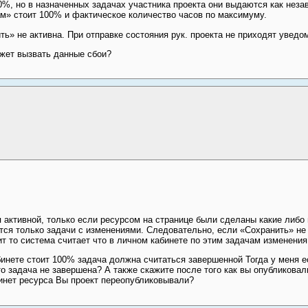
%, но в назначенных задачах участника проекта они выдаются как незав
м» стоит 100% и фактическое количество часов по максимуму.
ь» не активна. При отправке состояния рук. проекта не приходят уведо
жет вызвать данные сбои?
 активной, только если ресурсом на странице были сделаны какие либо 
ся только задачи с изменениями. Следовательно, если «Сохранить» не 
т то система считает что в личном кабинете по этим задачам изменения
бинете стоит 100% задача должна считаться завершенной Тогда у меня е
о задача не завершена? А также скажите после того как вы опубликовал
инет ресурса Вы проект переопубликовывали?