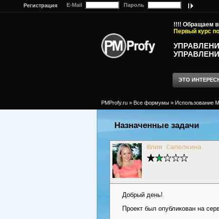
E-Mail
Пароль
Регистрация
!!!! Обращаем 
Первый курс по
УПРАВЛЕНИ
УПРАВЛЕНИ
ЭТО ИНТЕРЕС
PMProfy.ru
»
Все формумы
»
Использование MS
Назначенные задачи
Юлия Сапелкина
Добрый день!
Проект был опубликован на сер