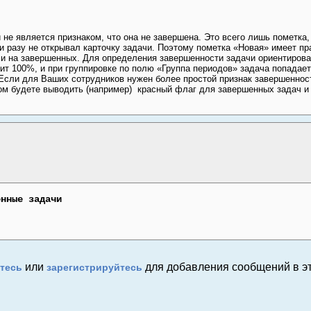
не является признаком, что она не завершена. Это всего лишь пометка, 
ни разу не открывал карточку задачи. Поэтому пометка «Новая» имеет пра
 и на завершенных. Для определения завершенности задачи ориентироват
ит 100%, и при группировке по полю «Группа периодов» задача попадает
Если для Ваших сотрудников нужен более простой признак завершеннос
ром будете выводить (например)
красный флаг для завершенных задач и
енные задачи
или
для добавления сообщений в эт
тесь
зарегистрируйтесь