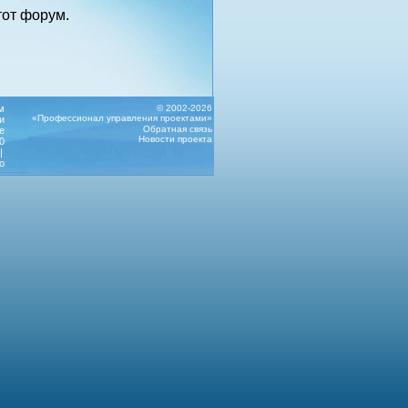
от форум.
м
© 2002-2026
«Профессионал управления проектами»
и
Обратная связь
е
Новости проекта
0
|
о