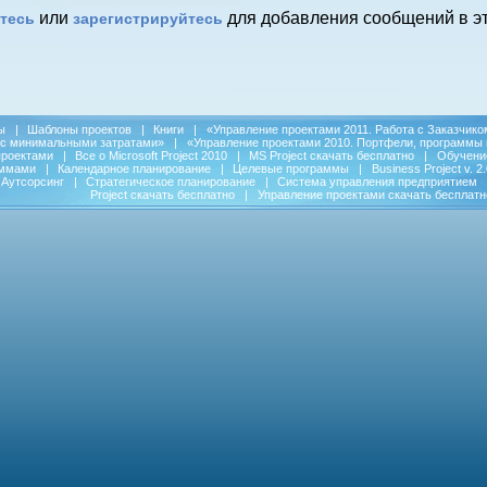
или
для добавления сообщений в эт
тесь
зарегистрируйтесь
ы
|
Шаблоны проектов
|
Книги
|
«Управление проектами 2011. Работа с Заказчико
 с минимальными затратами»
|
«Управление проектами 2010. Портфели, программы 
проектами
|
Все о Microsoft Project 2010
|
MS Project скачать бесплатно
|
Обучени
аммами
|
Календарное планирование
|
Целевые программы
|
Business Project v. 2.
Аутсорсинг
|
Стратегическое планирование
|
Система управления предприятием
Project скачать бесплатно
|
Управление проектами скачать бесплатн