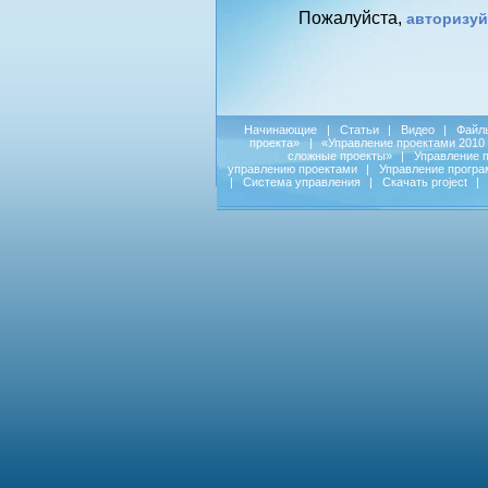
Пожалуйста,
авторизуй
Начинающие
|
Статьи
|
Видео
|
Файл
проекта»
|
«Управление проектами 2010
сложные проекты»
|
Управление 
управлению проектами
|
Управление прогр
|
Система управления
|
Скачать project
|