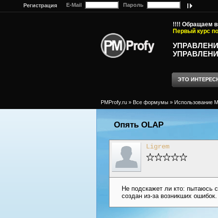
E-Mail
Пароль
Регистрация
!!!! Обращаем 
Первый курс по
УПРАВЛЕНИ
УПРАВЛЕНИ
ЭТО ИНТЕРЕС
PMProfy.ru
»
Все формумы
»
Использование MS
Опять OLAP
Ligrem
Не подскажет ли кто: пытаюсь с
создан из-за возникших ошибок. 