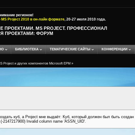
внимание регионов!
 MS Project 2010 в он-лайн формате
, 20-27 июля 2010 года.
Е ПРОЕКТАМИ. MS PROJECT. ПРОФЕССИОНАЛ
Я ПРОЕКТАМИ: ФОРУМ
НО
БИБЛИОТЕКА
ТЕМАТИЧЕСКИЕ САЙТЫ
КОНФЕРЕНЦИИ
 Project и других компонентов Microsoft EPM
»
оздать куб, а Project мне выдаёт: Куб, который должен был быть создан 
(-2147217900) Invalid column name 'ASSN_UID'.