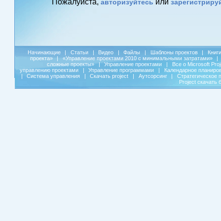
Пожалуйста,
или
авторизуйтесь
зарегистриру
Начинающие
|
Статьи
|
Видео
|
Файлы
|
Шаблоны проектов
|
Книг
проекта»
|
«Управление проектами 2010 с минимальными затратами»
|
сложные проекты»
|
Управление проектами
|
Все о Microsoft Pro
управлению проектами
|
Управление программами
|
Календарное планиро
|
Система управления
|
Скачать project
|
Аутсорсинг
|
Стратегическое 
Project скачать 