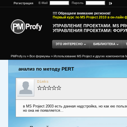
E-Mail
Пароль
Регистрация
!!!! Обращаем внимание регионов!
Первый курс по MS Project 2010 в он-лайн
УПРАВЛЕНИЕ ПРОЕКТАМИ. MS P
УПРАВЛЕНИЯ ПРОЕКТАМИ: ФОРУ
ЭТО ИНТЕРЕСНО
БИБЛИОТЕКА
PMProfy.ru
»
Все формумы
»
Использование MS Project и других компонентов M
анализ по методу PERT
Dimks
в MS Project 2003 есть данная надстройка, но как ею поль
но она не появляется...