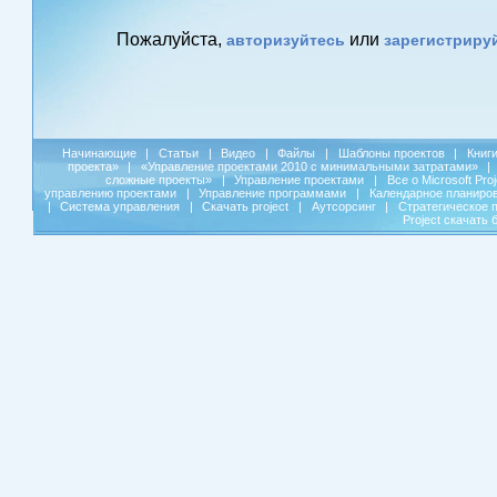
Пожалуйста,
или
авторизуйтесь
зарегистриру
Начинающие
|
Статьи
|
Видео
|
Файлы
|
Шаблоны проектов
|
Книг
проекта»
|
«Управление проектами 2010 с минимальными затратами»
|
сложные проекты»
|
Управление проектами
|
Все о Microsoft Pro
управлению проектами
|
Управление программами
|
Календарное планиро
|
Система управления
|
Скачать project
|
Аутсорсинг
|
Стратегическое 
Project скачать 