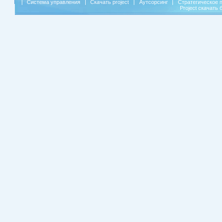
|
Система управления
|
Скачать project
|
Аутсорсинг
|
Стратегическое 
Project скачать 