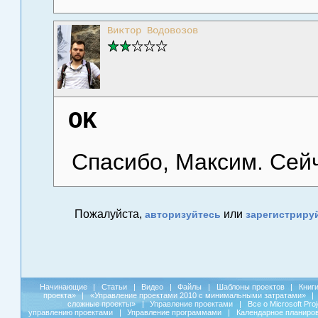
Виктор Водовозов
OK
Спасибо, Максим. Сейч
Пожалуйста,
или
авторизуйтесь
зарегистриру
Начинающие
|
Статьи
|
Видео
|
Файлы
|
Шаблоны проектов
|
Книг
проекта»
|
«Управление проектами 2010 с минимальными затратами»
|
сложные проекты»
|
Управление проектами
|
Все о Microsoft Pro
управлению проектами
|
Управление программами
|
Календарное планиро