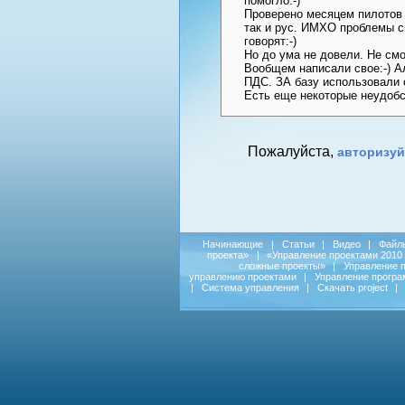
помогло:-)
Проверено месяцем пилотов 
так и рус. ИМХО проблемы с 
говорят:-)
Но до ума не довели. Не смо
Вообщем написали свое:-) Ал
ПДС. ЗА базу использовали 
Есть еще некоторые неудоб
Пожалуйста,
авторизуй
Начинающие
|
Статьи
|
Видео
|
Файл
проекта»
|
«Управление проектами 2010
сложные проекты»
|
Управление 
управлению проектами
|
Управление прогр
|
Система управления
|
Скачать project
|