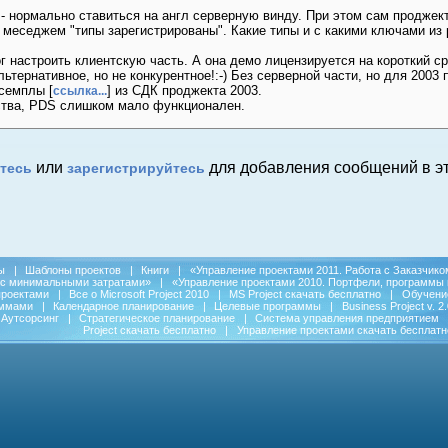
- нормально ставиться на англ серверную винду. При этом сам проджект
меседжем "типы зарегистрированы". Какие типы и с какими ключами из 
г настроить клиентскую часть. А она демо лицензируется на короткий ср
ьтернативное, но не конкурентное!:-) Без серверной части, но для 2003 
семплы [
] из СДК проджекта 2003.
ссылка...
ства, PDS слишком мало функционален.
или
для добавления сообщений в эт
тесь
зарегистрируйтесь
ы
|
Шаблоны проектов
|
Книги
|
«Управление проектами 2011. Работа с Заказчико
 с минимальными затратами»
|
«Управление проектами 2010. Портфели, программы 
проектами
|
Все о Microsoft Project 2010
|
MS Project скачать бесплатно
|
Обучени
аммами
|
Календарное планирование
|
Целевые программы
|
Business Project v. 2.
Аутсорсинг
|
Стратегическое планирование
|
Система управления предприятием
Project скачать бесплатно
|
Управление проектами скачать бесплатн