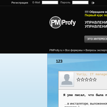
E-Mail
Пароль
Регистрация
!!!! Обращаем 
Первый курс по
УПРАВЛЕНИ
УПРАВЛЕНИ
ЭТО ИНТЕРЕС
PMProfy.ru
»
Все формумы
»
Вопросы эксперт
123
Yuriy, IT manage
Я уже писал, что была 
...в инсталяторе, выложенн