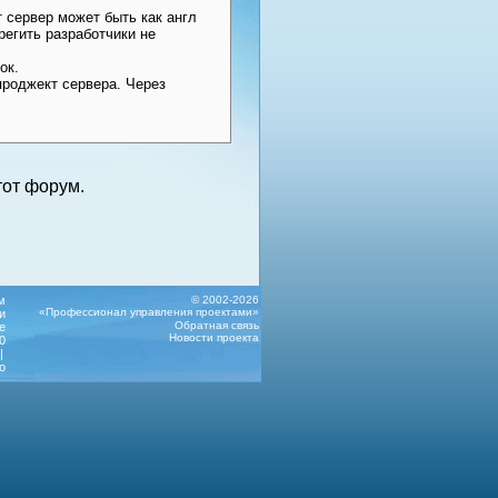
 сервер может быть как англ
регить разработчики не
ок.
проджект сервера. Через
от форум.
м
© 2002-2026
«Профессионал управления проектами»
и
Обратная связь
е
Новости проекта
0
|
о