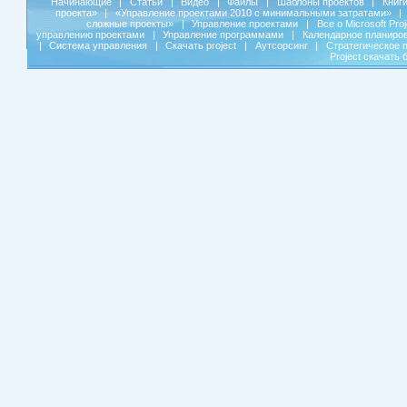
Начинающие
|
Статьи
|
Видео
|
Файлы
|
Шаблоны проектов
|
Книг
проекта»
|
«Управление проектами 2010 с минимальными затратами»
|
сложные проекты»
|
Управление проектами
|
Все о Microsoft Pro
управлению проектами
|
Управление программами
|
Календарное планиро
|
Система управления
|
Скачать project
|
Аутсорсинг
|
Стратегическое 
Project скачать 