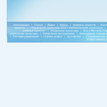
Начинающие
|
Статьи
|
Видео
|
Файлы
|
Шаблоны проектов
|
Книг
проекта»
|
«Управление проектами 2010 с минимальными затратами»
|
сложные проекты»
|
Управление проектами
|
Все о Microsoft Pro
управлению проектами
|
Управление программами
|
Календарное планиро
|
Система управления
|
Скачать project
|
Аутсорсинг
|
Стратегическое 
Project скачать 