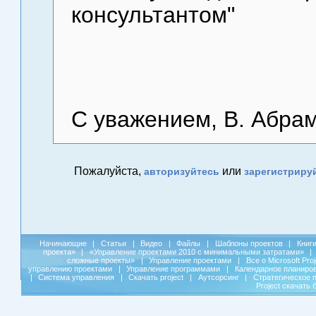
консультантом"
С уважением, В. Абра
Пожалуйста,
или
авторизуйтесь
зарегистриру
Начинающие
|
Статьи
|
Видео
|
Файлы
|
Шаблоны проектов
|
Книг
проекта»
|
«Управление проектами 2010 с минимальными затратами»
|
сложные проекты»
|
Управление проектами
|
Все о Microsoft Pro
управлению проектами
|
Управление программами
|
Календарное планиро
|
Система управления
|
Скачать project
|
Аутсорсинг
|
Стратегическое 
Project скачать 