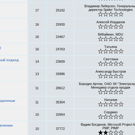
Владимир Либерзон, Генеральн
директор Spider Technologies
17
25102
Алексей Иорданов
16
25930
ВАКаймин, WDU
16
23467
Татьяна
)
16
24763
Светлана
ный подход
14
23609
Александр Быстров
13
26986
Бородин Артем, ОАО ХК "Электроза
Менеджер отдела продаж
11
28612
Наталия
ационные
11
35304
Серджио
10
32954
Вадим Богданов, Microsoft Project 
авлению
PMP, PfMP
10
37772