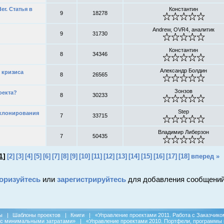
er. Статья в
Константин
9
18278
Andrew, OVR4, аналитик
9
31730
Константин
8
34346
Александр Болдин
 кризиса
8
26565
Зонзов
оекта?
8
30233
Step
 клонирования
7
33715
Владимир Либерзон
7
50435
1
]
[2]
[3]
[4]
[5]
[6]
[7]
[8]
[9]
[10]
[11]
[12]
[13]
[14]
[15]
[16]
[17]
[18]
вперед »
оризуйтесь
или
зарегистрируйтесь
для добавления сообщений
ы
|
Шаблоны проектов
|
Книги
|
«Управление проектами 2011. Работа с Заказчико
 с минимальными затратами»
|
«Управление проектами 2010. Портфели, программы 