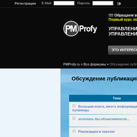
E-Mail
Пароль
Регистрация
!!!! Обращаем 
Первый курс по
УПРАВЛЕНИ
УПРАВЛЕНИ
ЭТО ИНТЕРЕС
PMProfy.ru
»
Все формумы
»
Обсуждение публик
Обсуждение публикаций (
Тема
Большая книга, много информаци
путаницы.
хотелось бы объективности...
Реализация в пакетах