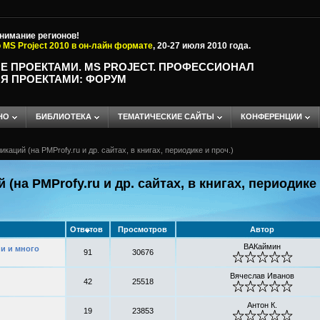
внимание регионов!
 MS Project 2010 в он-лайн формате
, 20-27 июля 2010 года.
Е ПРОЕКТАМИ. MS PROJECT. ПРОФЕССИОНАЛ
Я ПРОЕКТАМИ: ФОРУМ
НО
БИБЛИОТЕКА
ТЕМАТИЧЕСКИЕ САЙТЫ
КОНФЕРЕНЦИИ
аций (на PMProfy.ru и др. сайтах, в книгах, периодике и проч.)
на PMProfy.ru и др. сайтах, в книгах, периодике 
Ответов
Просмотров
Автор
ВАКаймин
и и много
91
30676
Вячеслав Иванов
42
25518
Антон К.
19
23853