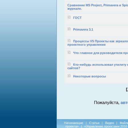
Сравнение MS Project, Primavera и Spid
журнале.
ГОСТ
Primavera 3.1
Процессы VS Проекты как зеркало
проектного управления
Что главное для руководителя пр
Кто-нибудь использовал утилиту
сайтов?
Некоторые вопросы
[
Пожалуйста,
авт
Начинающие
|
Статьи
|
Видео
|
Файл
проекта»
|
«Управление проектами 2010