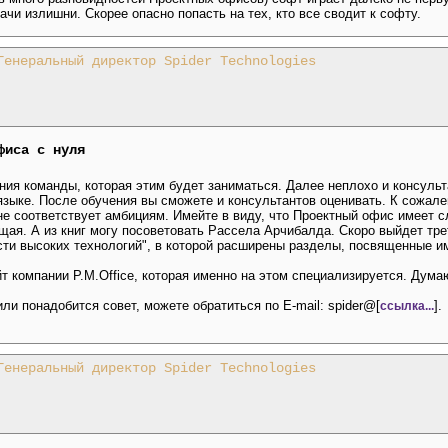
чи излишни. Скорее опасно попасть на тех, кто все сводит к софту.
Генеральный директор Spider Technologies
фиса с нуля
ния команды, которая этим будет заниматься. Далее неплохо и консульт
языке. После обучения вы сможете и консультантов оценивать. К сожал
не соответствует амбициям. Имейте в виду, что Проектный офис имеет с
ая. А из книг могу посоветовать Рассела Арчибалда. Скоро выйдет тре
сти высоких технологий", в которой расширены разделы, посвященные 
айт компании P.M.Office, которая именно на этом специализируется. Дума
ли понадобится совет, можете обратиться по E-mail: spider@[
].
ссылка...
Генеральный директор Spider Technologies