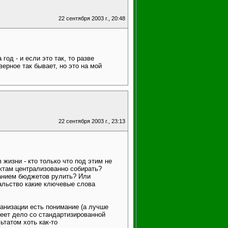
22 сентября 2003 г., 20:48
од - и если это так, то разве
рное так бывает, но это на мой
22 сентября 2003 г., 23:13
жизни - кто только что под этим не
ктам централизованно собирать?
анием бюджетов рулить? Или
чальство какие ключевые слова
ганизации есть понимание (а лучше
меет дело со стандартизированной
татом хоть как-то