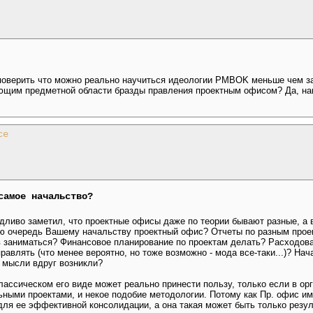
поверить что можно реально научиться идеологии PMBOK меньше чем за г
щим предметной области бразды правления проектным офисом? Да, наве
ce
самое начальство?
едливо заметил, что проектные офисы даже по теории бывают разные, а в 
ую очередь Вашему начальству проектный офис? Отчеты по разным прое
в заниматься? Финансовое планирование по проектам делать? Расходов
равлять (что менее вероятно, но тоже возможно - мода все-таки...)? На
е мысли вдруг возникли?
классическом его виде может реально принести пользу, только если в ор
льными проектами, и некое подобие методологии. Потому как Пр. офис и
я ее эффективной консолидации, а она такая может быть только резуль