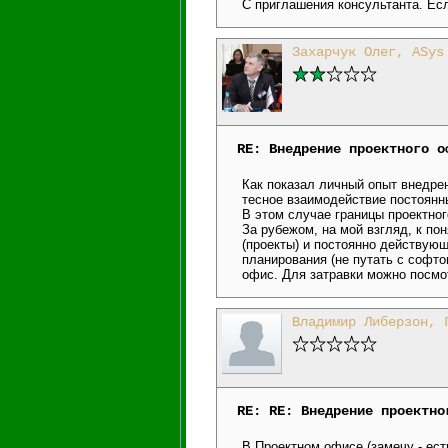
С приглашения консультанта. Ес
Захарчук Олег, ASys
RE: Внедрение проектного о
Как показал личный опыт внедре
тесное взаимодействие постоянны
В этом случае границы проектно
За рубежом, на мой взгляд, к п
(проекты) и постоянно действую
планирования (не путать с софто
офис. Для затравки можно посмо
Владимир Либерзон, 
RE: RE: Внедрение проектно
В Проектном офисе (замечу - ес