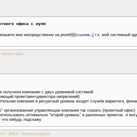
ктного офиса с нуля
пишите мне непоредственно на proref@[
] т.к. мой системный а
ссылка...
 проектами
ге получили компанию с двух уровневой системой.
вляющий проектами+директора напрвлений)
оительная компания в ресурсный уровень входят служба маркетига, фин
о" организованная управляющая компания так сказать (проектный офис)
использовать оптимально "второй уровень" в различных проектах. я могу
т что нибудь подскажу
ell EMEA Technologies