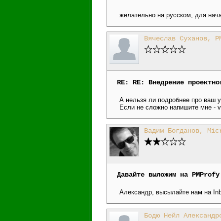
желательно на русском, для нач
Вячеслав Суханов, Р
RE: RE: Внедрение проектно
А нельзя ли подробнее про ваш 
Если не сложно напишите мне - 
Вадим Богданов, Mic
Давайте выложим на PMProfy
Александр, высылайте нам на In
Бодю Нейл Александр