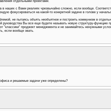
авления отдельными проектами.
а в наших с Вами реалиях чрезвычайно сложно, если вообще. Соответст
ндую фокусироваться на какой-то конкретной задаче в голове у началь
блемой, не пытаясь объять необъятное и построить коммунизм в отдель
й руководства Вы все еще будете называть новую структуру-функцию п
от "классики" проджект менеджмента и не занимайтесь ненужными услож
ть, если вообще звать.
 офиса и решаемые задачи уже определены?