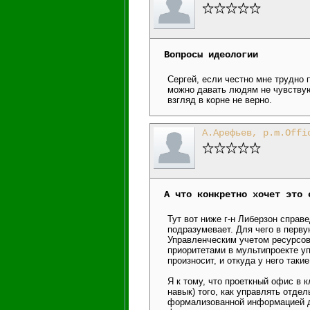
Вопросы идеологии
Сергей, если честно мне трудно 
можно давать людям не чувствую
взгляд в корне не верно.
А.Арефьев, p.m.Offi
А что конкретно хочет это 
Тут вот ниже г-н Либерзон справ
подразумевает. Для чего в перв
Управленческим учетом ресурсо
приоритетами в мультипроекте уп
произносит, и откуда у него таки
Я к тому, что проеткный офис в 
навык) того, как управлять отде
формализованной информацией дл