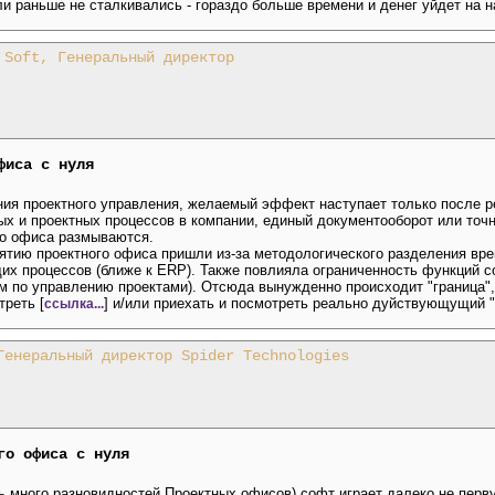
ли раньше не сталкивались - гораздо больше времени и денег уйдет на 
 Soft, Генеральный директор
фиса с нуля
ния проектного управления, желаемый эффект наступает только после р
х и проектных процессов в компании, единый документооборот или точн
го офиса размываются.
онятию проектного офиса пришли из-за методологического разделения вр
щих процессов (ближе к ERP). Также повлияла ограниченность функций 
м по управлению проектами). Отсюда вынужденно происходит "граница",
треть [
] и/или приехать и посмотреть реально дуйствующущий 
ссылка...
Генеральный директор Spider Technologies
го офиса с нуля
ть много разновидностей Проектных офисов) софт играет далеко не перв