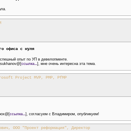
ала.
М
го офиса с нуля
успешный опыт по УП в девелопменте.
vsukhanov@[
], мне очень интересна эта тема.
ссылка...
rosoft Project MVP, PMP, PfMP
box@[
], согласуем с Владимиром, опубликуем!
ссылка...
ович, ООО "Проект реформация", Директор