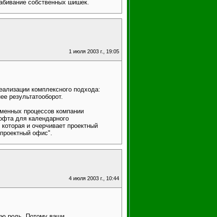
набивание собственных шишек.
1 июля 2003 г., 19:05
еализации комплексного подхода:
ее результатооборот.
еменных процессов компании
софта для календарного
 которая и очерчивает проектный
"проектный офис".
4 июля 2003 г., 10:44
ую роль. Потому ваши