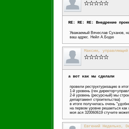
RE: RE: RE: Внедрение прое
Уважаемый Вячеслав Суханов, на
ваш адрес. Нейл А.Бодю
Максим, управляющий
а вот как мы сделали
провели реструктуризацию в ито
1-й уровень (ген директор+упра
2-й уровень (ресурсный) мы стр
департамент строительства)
в итоге получилась очень "удобн
на первом уровне решаеться как 
моя ася 320060619 стучите може
Евгений Неделько, D