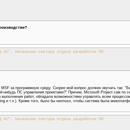
роизводстве?
Ц АС", Начальник сектора отдела разработки ПО
в MSF за программную среду. Скорее мой вопрос должен звучать так: "Б
й-нибудь ПС управления проектами?" Причем, Microsoft Project сам по с
 выполнения работ, обладала возможностями управлять всем процессом
ing и т.п.). Кроме того, было бы неплохо, чтобы система была межплат
Ц АС", Начальник сектора отдела разработки ПО