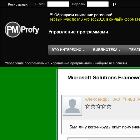
E-Mail
Пароль
Регистрация
!!!! Обращаем внимание регионов!
Первый курс по MS Project 2010 в он-лайн формат
Управление программами
ЭТО ИНТЕРЕСНО
БИБЛИОТЕКА
ТЕМА
Управление программами
»
Управление программами - найдите все ответы
Microsoft Solutions Framew
Александр, ЗАО "НИВЦ А
Был ли у кого-нибудь опыт примене