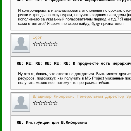
RE: RE: RE: В проджекте есть иерархические струк
И контролировать и анализировать отклонения по срокам, сто
риски и тренды по структурам, получать задания на отделы (н
исполнению за указанный пользователем период и т.д.? Я ещ
сами ответите? Я время не скоро найду, буду признателен.
Igor
RE: RE: RE: RE: RE: RE: В проджекте есть иерархи
Ну что ж, боюсь, что ответа не дождаться. Быть может други
ресурсов, подскажут, как получить в MS Project указанные по
получить можно все, потому что программа гибкая.
Владимир Либерзон, Генеральный директор Sp
RE: Инструкции для В.Либерзона