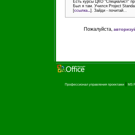
Есть курсы ЦКО "Специалист" п
Был я там. Учился Project Standa
[
]. Зайди - почитай...
ссылка...
Пожалуйста,
авторизу
|
Профессионал управления проектами
MS P