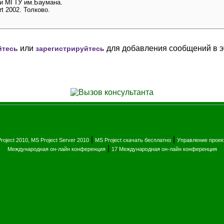
ри МГТУ им.Баумана.
rt 2002. Толково.
или
для добавления сообщений в э
йтесь
зарегистрируйтесь
|
|
roject 2010, MS Project Server 2010
MS Project скачать бесплатно
Управление прое
|
Международная он-лайн конференция
17 Международная он-лайн конференция