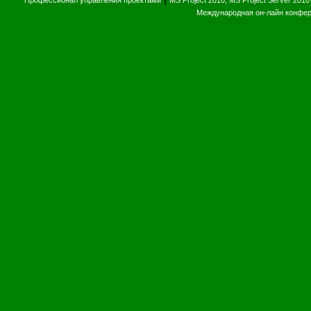
Профессионал управления проектами
MS Project 2010, MS Project Server 2010
Международная он-лайн конфе