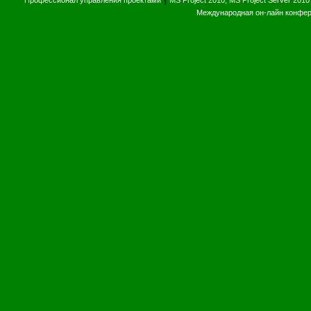
Профессионал управления проектами
MS Project 2010, MS Project Server 2010
Международная он-лайн конфе