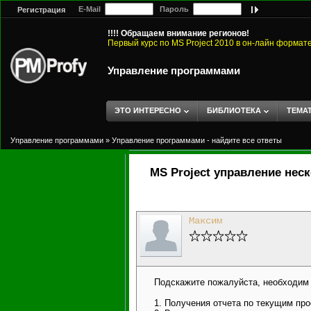
E-Mail
Пароль
Регистрация
!!!! Обращаем внимание регионов!
Первый курс по MS Project 2010 в он-лайн формат
Управление программами
ЭТО ИНТЕРЕСНО
БИБЛИОТЕКА
ТЕМА
Управление программами
»
Управление программами - найдите все ответы
MS Project управление нес
Максим
Подскажите пожалуйста, необходим л
1. Получения отчета по текущим про