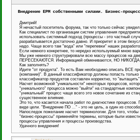
Внедрение EPM собственными силами. Бизнес-процес
Дмитрий!
Я нечастый посетитель форума, так что только сейчас увидел
Как специалист по организации систем управления предприятий
использовать системный подход (процессы - это частный случ
разрабатывается достаточно давно. И приоритет в этом безус
надо. Чаще всего там "вода" или "перепевки" наших разработо
Если немного конкретнее, то нередко используемый мною в
Мы уже немного структурировали всю массу процессов на дв
ПЕРЕСЕКАЮТСЯ. Информацией обмениваются, НО НИКОГДА НЕ
Как заполнять?
Идите "от продукта". То есть Вам необходимо описать ВСЕ пр
(компании)". В данный классификатор должны попасть только
классификатор продуктов составлен корректно, то "вытащить"
Насчет возможной "уникальности" некоторых процессов, кото
"уникального" процесса можно "выйти" на стандартные компон
"уникальный" процесс чаще всего это новое сочетание из стан
существенное влияние.
Это то, что касается начала работ по диагностике процессов. 
виде цели. "Внедрение ПО ..." - это не цель, а один из спосо
Напоследок пожелание насчет терминологии. Для того, чтобы 
"бизнес-процессы" применяйте термины, которые были известн
процессы управления и процессы производства.
Удачного внедрения!