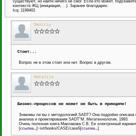
существуют, но найти ничего не смог. Если кто может, подскажит
контексте ЖЦ (инициация, ...). Заранее благодарен.
Icq: 1199402
Dmitriy
Стоит...
Вопрос не в этом стоит или нет. Вопрос в другом.
Natalija
Бизнес-процессов не может не быть в принципе!
Знакомы ли вы с методологией SADT? Она подробно описана в
анализа и проектирования SADT"M.:Meтaтexнoлoгия, 1993.
Очень полезная книга Маклакова С.В. Ее электронный вариант
[
]~ivt/books/CASE/case5[
]
ссылка...
ссылка...