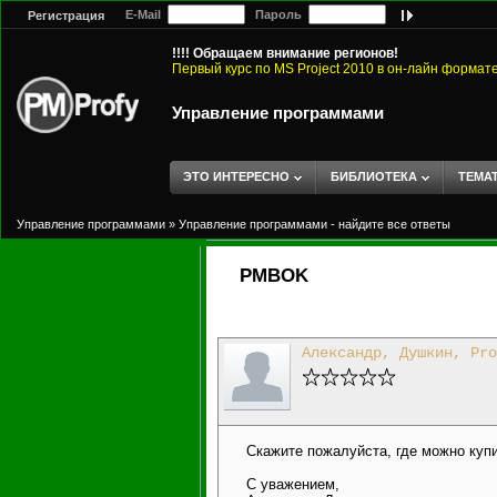
E-Mail
Пароль
Регистрация
!!!! Обращаем внимание регионов!
Первый курс по MS Project 2010 в он-лайн формат
Управление программами
ЭТО ИНТЕРЕСНО
БИБЛИОТЕКА
ТЕМА
Управление программами
»
Управление программами - найдите все ответы
PMBOK
Александр, Душкин, Pro
Скажите пожалуйста, где можно куп
С уважением,