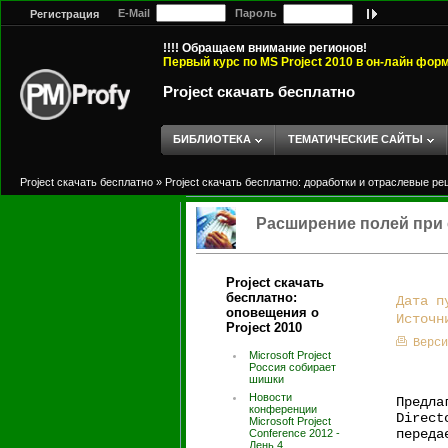
E-Mail
Пароль
Регистрация
!!!! Обращаем внимание регионов!
Первый курс по MS Project 2010 в он-лайн фор
Project скачать бесплатно
БИБЛИОТЕКА
ТЕМАТИЧЕСКИЕ САЙТЫ
Project скачать бесплатно
»
Project скачать бесплатно: доработки и отраслевые р
Расширение полей при с
Project скачать
бесплатно:
Дата п
оповещения о
Источ
Project 2010
Верси
Microsoft Project
Россия собирает
шишки
Новости
Предла
конференции
Direct
Microsoft Project
переда
Conference 2012 -
День 4