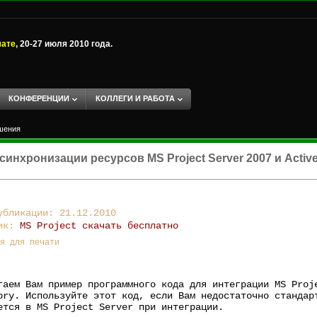
мате
, 20-27 июля 2010 года.
КОНФЕРЕНЦИИ
КОЛЛЕГИ И РАБОТА
ешения
инхронизации ресурсов MS Project Server 2007 и Active
убликации: 21.12.2010
ник:
MS Project скачать бесплатно
я для печати
гаем Вам пример программного кода для интеграции MS Proj
ory. Используйте этот код, если Вам недостаточно стандар
ется в MS Project Server при интеграции.