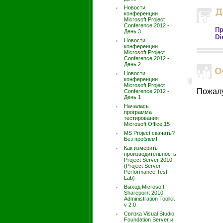
Новости
конференции
Microsoft Project
Conference 2012 -
Пр
День 3
Di
Новости
конференции
Microsoft Project
Conference 2012 -
День 2
Новости
конференции
Microsoft Project
Пожал
Conference 2012 -
День 1
Началась
программа
тестирования
Microsoft Office 15
MS Project скачать?
Без проблем!
Как измерить
производительность
Project Server 2010
(Project Server
Performance Test
Lab)
Выход Microsoft
Sharepoint 2010
Administration Toolkit
v 2.0
Связка Visual Studio
Foundation Server и