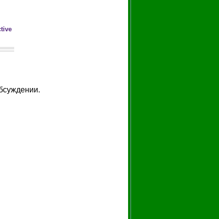
tive
обсуждении.