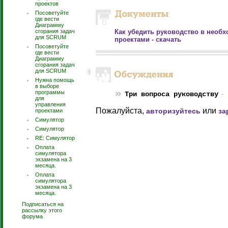
проектов
Посоветуйте
где вести
Диаграмму
сгорания задач
Как убедить руководство в необ
для SCRUM
проектами - скачать
Посоветуйте
где вести
Диаграмму
сгорания задач
для SCRUM
Нужна помощь
в выборе
программы
Три вопроса руководству
-
для
управления
Пожалуйста,
или
авторизуйтесь
за
проектами
Симулятор
Симулятор
RE: Симулятор
Оплата
симулятора
экзамена на 3
месяца.
Оплата
симулятора
экзамена на 3
месяца.
Подписаться на
рассылку этого
форума