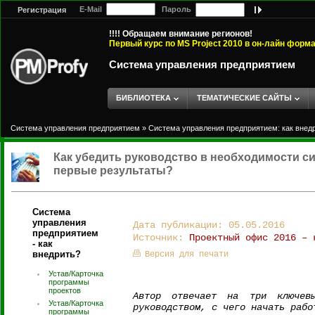
E-Mail
Пароль
Регистрация
!!!! Обращаем внимание регионов!
Первый курс по MS Project 2010 в он-лайн форм
Система управления предприятием
БИБЛИОТЕКА
ТЕМАТИЧЕСКИЕ САЙТЫ
Система управления предприятием
»
Система управления предприятием: как внед
Как убедить руководство в необходимости с
первые результаты?
Система
управления
Дата публикации: 05.05.2016
предприятием
Источник:
Проектный офис 2016 – 
- как
внедрить?
Версия для печати
Устав/Карточка
программы
проектов
Автор отвечает на три ключев
Устав/Карточка
руководством, с чего начать рабо
программы