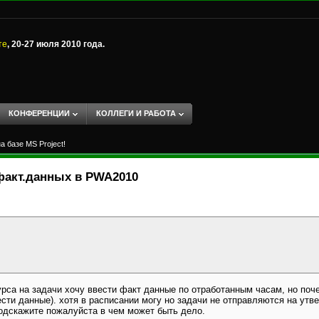
те
, 20-27 июля 2010 года.
КОНФЕРЕНЦИИ
КОЛЛЕГИ И РАБОТА
 базе MS Project!
факт.данных в PWA2010
рса на задачи хочу ввести факт данные по отработанным часам, но поче
ести данные). хотя в расписании могу но задачи не отправляются на утв
Подскажите пожалуйста в чем может быть дело.