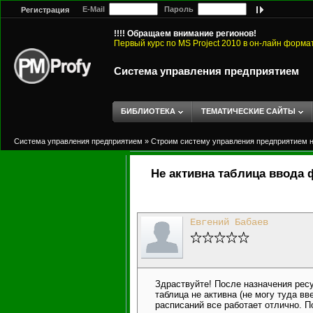
E-Mail
Пароль
Регистрация
!!!! Обращаем внимание регионов!
Первый курс по MS Project 2010 в он-лайн форма
Система управления предприятием
БИБЛИОТЕКА
ТЕМАТИЧЕСКИЕ САЙТЫ
Система управления предприятием
»
Строим систему управления предприятием на
Не активна таблица ввода 
Евгений Бабаев
Здраствуйте! После назначения ресу
таблица не активна (не могу туда вв
расписаний все работает отлично. 