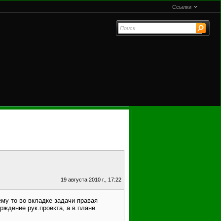
Ссылки
19 августа 2010 г., 17:22
му то во вкладке задачи правая
ерждение рук.проекта, а в плане