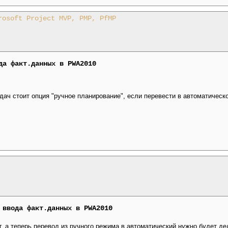
rosoft Project MVP, PMP, PfMP
да факт.данных в PWA2010
адач стоит опция "ручное планирование", если перевести в автоматичес
 ввода факт.данных в PWA2010
, а теперь перевод из ручного режима в автоматический нужно будет де