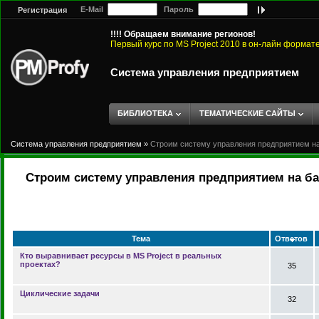
E-Mail
Пароль
Регистрация
!!!! Обращаем внимание регионов!
Первый курс по MS Project 2010 в он-лайн формат
Система управления предприятием
БИБЛИОТЕКА
ТЕМАТИЧЕСКИЕ САЙТЫ
Система управления предприятием
»
Строим систему управления предприятием на 
Строим систему управления предприятием на баз
Тема
Ответов
Кто выравнивает ресурсы в MS Project в реальных
проектах?
35
Циклические задачи
32