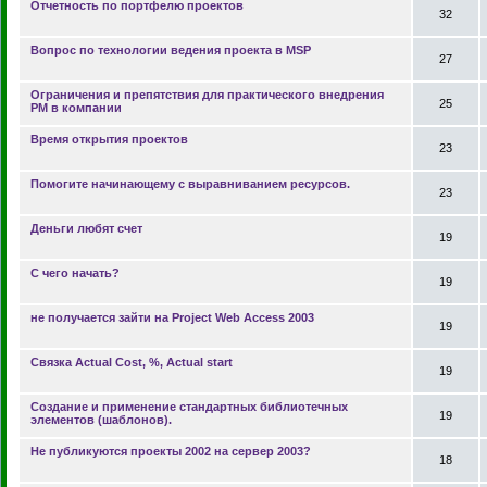
Отчетность по портфелю проектов
32
Вопрос по технологии ведения проекта в MSP
27
Ограничения и препятствия для практического внедрения
25
РМ в компании
Время открытия проектов
23
Помогите начинающему с выравниванием ресурсов.
23
Деньги любят счет
19
С чего начать?
19
не получается зайти на Project Web Access 2003
19
Связка Actual Cost, %, Actual start
19
Создание и применение стандартных библиотечных
19
элементов (шаблонов).
Не публикуются проекты 2002 на сервер 2003?
18