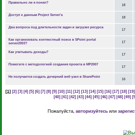
Правильно ли я понял?
18
Доступ к данным Project Server'a
18
Два вопроса под длительности задач и загрузке ресурса
17
Как организовать контекстный поиск в SPoint portal
17
server2003?
Как учитывать доходы?
17
Помогите с методологией создания проекта в MP2007
17
Не получается создать дочерний веб-узел в SharePoint
16
[
1
]
[2]
[3]
[4]
[5]
[6]
[7]
[8]
[9]
[10]
[11]
[12]
[13]
[14]
[15]
[16]
[17]
[18]
[19]
[40]
[41]
[42]
[43]
[44]
[45]
[46]
[47]
[48]
[49]
[
Пожалуйста,
авторизуйтесь
или
зарегис