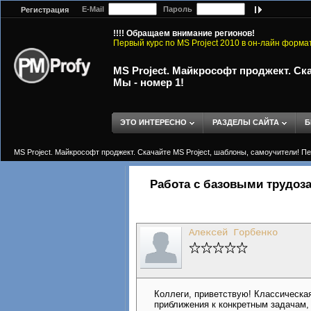
E-Mail
Пароль
Регистрация
!!!! Обращаем внимание регионов!
Первый курс по MS Project 2010 в он-лайн форма
MS Project. Майкрософт проджект. Ска
Мы - номер 1!
ЭТО ИНТЕРЕСНО
РАЗДЕЛЫ САЙТА
Б
MS Project. Майкрософт проджект. Скачайте MS Project, шаблоны, самоучители! Пер
Работа с базовыми трудоза
Алексей Горбенко
Коллеги, приветствую! Классическая
приближения к конкретным задачам, 