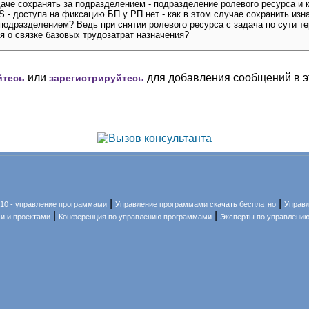
даче сохранять за подразделением - подразделение ролевого ресурса и 
 - доступа на фиксацию БП у РП нет - как в этом случае сохранить из
 подразделением? Ведь при снятии ролевого ресурса с задача по сути т
я о связке базовых трудозатрат назначения?
или
для добавления сообщений в э
йтесь
зарегистрируйтесь
|
|
010 - управление программами
Управление программами скачать бесплатно
Управ
|
|
и и проектами
Конференция по управлению программами
Эксперты по управлени