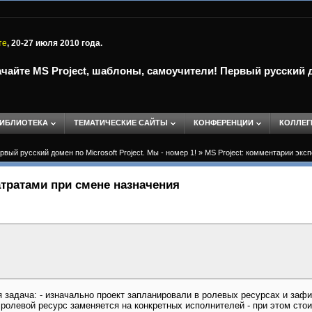
те
, 20-27 июля 2010 года.
чайте MS Project, шаблоны, самоучители! Первый русский до
ИБЛИОТЕКА
ТЕМАТИЧЕСКИЕ САЙТЫ
КОНФЕРЕНЦИИ
КОЛЛЕГ
вый русский домен по Microsoft Project. Мы - номер 1!
»
MS Project: комментарии экс
тратами при смене назначения
 задача: - изначально проект запланировали в ролевых ресурсах и зафи
ролевой ресурс заменяется на конкретных исполнителей - при этом сто