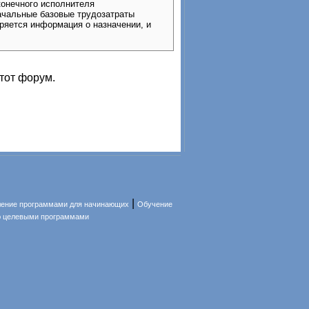
конечного исполнителя
начальные базовые трудозатраты
еряется информация о назначении, и
тот форум.
|
ление программами для начинающих
Обучение
ю целевыми программами