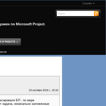
Ссылки
мен по Microsoft Project.
И И РАБОТА
пертов
23 октября 2019 г., 10:10
ксировали БП - по мере
ит задача, изначально заложенные