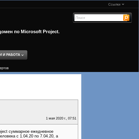
Ссылки
мен по Microsoft Project.
И И РАБОТА
пертов
1 мая 2020 г., 07:51
oject суммарное ежедневное
овека с 1.04.20 по 7.04.20, а