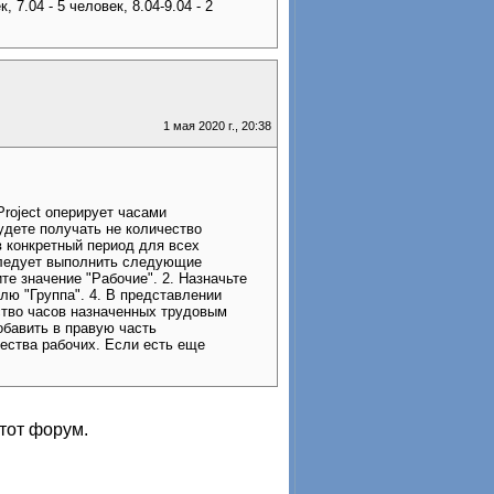
 7.04 - 5 человек, 8.04-9.04 - 2
1 мая 2020 г., 20:38
roject оперирует часами
удете получать не количество
 в конкретный период для всех
следует выполнить следующие
те значение "Рабочие". 2. Назначьте
лю "Группа". 4. В представлении
ство часов назначенных трудовым
обавить в правую часть
ества рабочих. Если есть еще
тот форум.