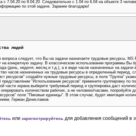
с 7.04.20 по 9.04.20. Следовательно с 1.04 по 6.04 на объекте 3 человек,
ноформацию по этой задаче. Заранее благодарю!
ства людей
 вопроса следует, что Вы на задачи назначаете трудовые ресурсы. MS P
 на конкретную задачу. В классическом использовании программы Вы б
да (день, неделя, месяц и т.д.), а в виде часов назначенных на задачи
ство часов назначенных на трудовые ресурсы в определенный период, 
ист ресурсов" создайте нужные трудовые ресурсы, в поле "Группа" укажи
В представлении "Использование ресурсов" примените группировку по по
вой части экрана выберите требуемый период и группировка даст количе
 оперировать количеством рабочих, а не человеко/часами, попробуйте д
есурсов" поле "Пиковые единицы". В этом случае, будет имитация колич
ением, Герман Денисламов.
или
для добавления сообщений в э
йтесь
зарегистрируйтесь