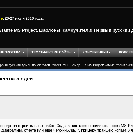
те
, 20-27 июля 2010 года.
чайте MS Project, шаблоны, самоучители! Первый русский до
ИБЛИОТЕКА
ТЕМАТИЧЕСКИЕ САЙТЫ
КОНФЕРЕНЦИИ
КОЛЛЕГ
вый русский домен по Microsoft Project. Мы - номер 1!
»
MS Project: комментарии экс
чества людей
изводства строительных работ. Задача: как можно получить через MS Pr
 диаграммы, отчета или еще чего-нибудь. К примеру траншею копает 3 чел