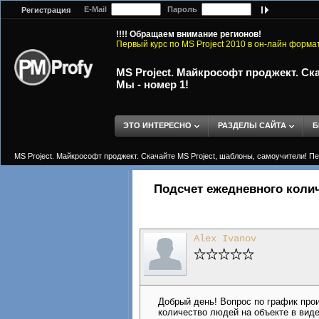
E-Mail
Пароль
Регистрация
!!!! Обращаем внимание регионов!
Первый курс по MS Project 2010 в он-лайн форма
MS Project. Майкрософт проджект. Ска
Мы - номер 1!
ЭТО ИНТЕРЕСНО
РАЗДЕЛЫ САЙТА
Б
MS Project. Майкрософт проджект. Скачайте MS Project, шаблоны, самоучители! Пер
Подсчет ежедневного коли
Alex Ivanov
Добрый день! Вопрос по график про
количество людей на объекте в виде